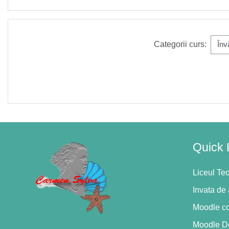
Categorii curs:
Quick 
Liceul Te
Invata de
Moodle c
Moodle D