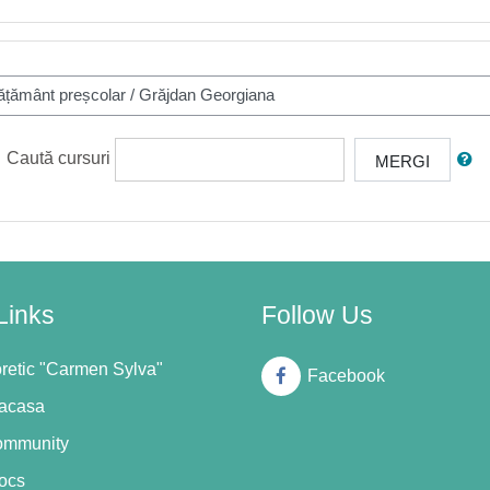
Caută cursuri
MERGI
Links
Follow Us
oretic "Carmen Sylva"
Facebook
 acasa
ommunity
ocs