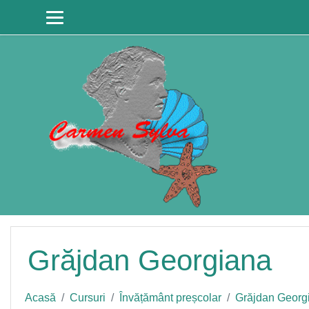
Sari la conţinutul principal
Grăjdan Georgiana
Acasă
Cursuri
Învățământ preșcolar
Grăjdan Georg